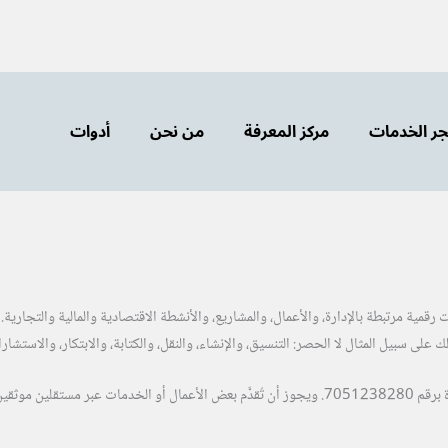
ر الخدمات
مركز المعرفة
من نحن
أدوات
ت رقمية مرتبطة بالإدارة، والأعمال، والمشاريع، والأنشطة الاقتصادية والمالية والتجارية.
ى سبيل المثال لا الحصر: التنسيق، والإنشاء، والنقل، والكتابة، والابتكار، والاستشارا
كما تتبع الشبكة تنظيميًا لـ مؤسسة مدار التحول المسجلة لدى وزارة التجارة برقم 7051238280. ويجوز أن ت