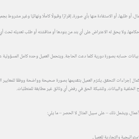
أو طلبها، أو الاستفادة منها بأي صورة، إقرارًا وقبولًا كاملًا ونهائيًا وغير مشروط بجمي
 أحكامها، ولا يحق له الاعتراض على أي بند من بنودها أو مناقشته أو طلب تعديله تحت أ
بيانات حسابه بصورة دورية كلما دعت الحاجة. ويتحمل العميل وحده كامل المسؤولية ع
كمال إجراءات التحقق، يلتزم العميل بتقديمها بصورة صحيحة وواضحة ووفقًا للمعايير ا
 الخلفية والبيانات. وللشبكة الحق في رفض أي وثائق غير مطابقة للمتطلبات.
مال، ويشمل ذلك – على سبيل المثال لا الحصر – ما يلي:
ستراتيجية والتجارية للعميل.