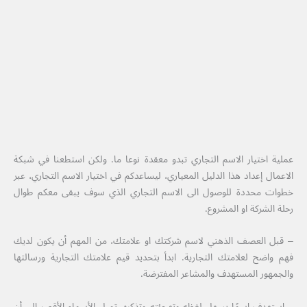
عملية اختيار الاسم التجاري تبدو معقدة نوعا ما. ولكن استطعنا في شبكة
الاعمال إعداد هذا الدليل المعياري، ليساعدكم في اختيار الاسم التجاري، عبر
خطوات محددة للوصول الى الاسم التجاري الذي سوف يبقى معكم طوال
رحلة الشركة او المشروع.
– قبل العصف الذهني لاسم شركتك او علامتك، من المهم أن يكون لديك
فهم واضح لعلامتك التجارية. ابدأ بتحديد قيم علامتك التجارية ورسالتها
والجمهور المستهدف والمشاعر المفترضة.
– استهدف اسمًا يسهل لفظه وتهجئته وتذكره. تميل الأسماء الأقصر إلى أن