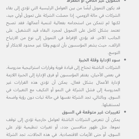
التمويل غير الكافي أو المفرط
قد يكون التمويل أيضًا من بين العوامل الرئيسية التي تؤدي إلى بقاء
الشركات في حالة الزومبي. إذا حصلت الشركة على تمويل أولي جيد،
لكنها لم تتمكن من استخدامه بفعالية لتنمية أعمالها، فقد تصبح
تعتمد بشكل كامل على التمويل لمجرد البقاء قيد التشغيل. على
الجانب الآخر، قد يؤدي الإفراط في التمويل إلى نوع من الارتياح
الزائف، حيث يشعر المؤسسون بأن لديهم وقتًا غير محدود للابتكار أو
التوسع.
سوء الإدارة وقلة الخبرة
الشركات الناشئة تحتاج إلى قيادة قوية وقرارات استراتيجية مدروسة.
في بعض الأحيان، يفتقر المؤسسون أو فرق الإدارة إلى الخبرة اللازمة
لإدارة الأعمال بشكل فعال. يمكن أن تؤدي هذه القرارات غير
المدروسة إلى فشل الشركة في النمو أو التكيف مع التغيرات في
السوق. وبالتالي، تجد الشركة نفسها في حالة ثبات دون رؤية واضحة
لمستقبلها.
تغييرات غير متوقعة في السوق
يمكن أن تتعرض الشركات الناشئة لعوامل خارجية تؤدي إلى توقف
نموها، مثل ظهور منافسين جدد، أو تغيرات تنظيمية تؤثر على
السوق، أو حتى الأزمات الاقتصادية. في هذه الحالات، تجد الشركة