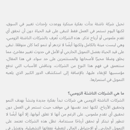
تخيل شركة ناشئة بدأت بفكرة مبتكرة ووعدت بإحداث تغيير في السوق،
لكنها اليوم تستمر في العمل فقط لتبقى على قيد الحياة دون أن تحقق أي
تقدم ملموس أو أرباح تذكر. هذه الشركات تُعرف بالشركات الناشئة الزومبي،
وهي ليست ميتة بالكامل ولكنها أيضًا لا تزدهر أو تنمو كما كان متوقعًا. تبقى
على قيد الحياة بفضل التمويل الخارجي أو الأمل في حدوث تغيير مفاجئ، مما
يخلق وضعًا محيرًا لأصحابها والمستثمرين على حد سواء. في هذا المقال،
سنتعمق في فهم هذا النوع من الشركات، ونناقش الأسباب التي تدفع
مؤسسيها للإبقاء عليها، بالإضافة إلى استكشاف الدور الكبير الذي يلعبه
التمويل في استمرارها.
ما هي الشركات الناشئة الزومبي؟
الشركات الناشئة الزومبي هي شركات تبدأ بفكرة جديدة وتنشأ بهدف النمو
وتحقيق الأرباح، لكنها تجد نفسها في موقف حيث تستمر في العمل دون
تحقيق أي تقدم ملموس. على الرغم من أنها لا تغلق أبوابها، إلا أنها أيضًا لا
تتطور أو تبتكر أو تحقق أرباحًا مستدامة. تظل هذه الشركات تعتمد على
التمويل الخارجي أو الاحتياطي المالي لتغطية نفقاتها التشغيلية، وتفشل في