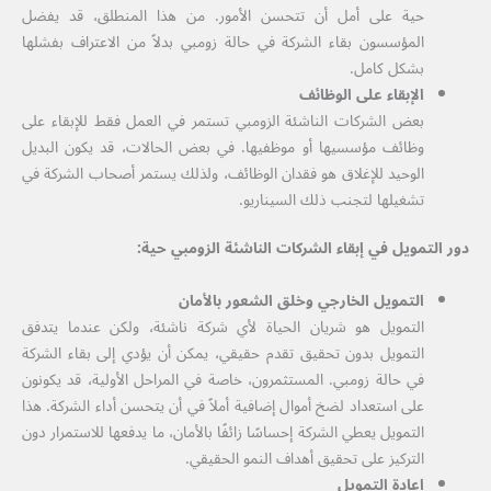
حية على أمل أن تتحسن الأمور. من هذا المنطلق، قد يفضل
المؤسسون بقاء الشركة في حالة زومبي بدلاً من الاعتراف بفشلها
بشكل كامل.
الإبقاء على الوظائف
بعض الشركات الناشئة الزومبي تستمر في العمل فقط للإبقاء على
وظائف مؤسسيها أو موظفيها. في بعض الحالات، قد يكون البديل
الوحيد للإغلاق هو فقدان الوظائف، ولذلك يستمر أصحاب الشركة في
تشغيلها لتجنب ذلك السيناريو.
دور التمويل في إبقاء الشركات الناشئة الزومبي حية:
التمويل الخارجي وخلق الشعور بالأمان
التمويل هو شريان الحياة لأي شركة ناشئة، ولكن عندما يتدفق
التمويل بدون تحقيق تقدم حقيقي، يمكن أن يؤدي إلى بقاء الشركة
في حالة زومبي. المستثمرون، خاصة في المراحل الأولية، قد يكونون
على استعداد لضخ أموال إضافية أملاً في أن يتحسن أداء الشركة. هذا
التمويل يعطي الشركة إحساسًا زائفًا بالأمان، ما يدفعها للاستمرار دون
التركيز على تحقيق أهداف النمو الحقيقي.
إعادة التمويل