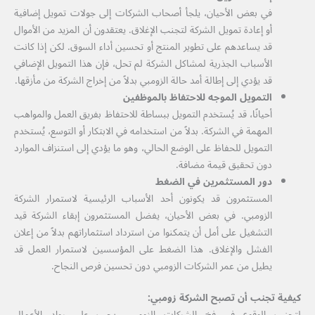
في بعض الأحيان، يلجأ أصحاب الشركات إلى جولات تمويل إضافية
أو إعادة تمويل الشركة لتجنب الإغلاق. يعتقدون أن المزيد من الأموال
قد يساعدهم على تطوير المنتج أو تحسين أداء السوق. لكن إذا كانت
الأسباب الجذرية لمشاكل الشركة لم تحل، فإن هذا التمويل الإضافي
قد يؤدي إلى إطالة أمد حالة الزومبي بدلاً من إخراج الشركة من مأزقها.
التمويل الموجه للاحتفاظ بالموظفين
أحيانًا، قد يُستخدم التمويل ببساطة للاحتفاظ بفريق العمل والمواهب
المهمة في الشركة. بدلاً من استخدامه في الابتكار أو التوسع، يُستخدم
التمويل للحفاظ على الوضع الحالي، وهو ما يؤدي إلى استنزاف الموارد
دون تحقيق قيمة مضافة.
دور المستثمرين في الضغط
المستثمرون قد يكونون أحد الأسباب الرئيسية لاستمرار الشركة
الزومبي. في بعض الأحيان، يفضل المستثمرون إبقاء الشركة قيد
التشغيل على أمل أن يتمكنوا من استرداد استثماراتهم بدلاً من إعلان
الفشل والإغلاق. هذا الضغط على المؤسسين لاستمرار العمل قد
يطيل من عمر الشركات الزومبي دون تحسين فرص النجاح.
كيفية تجنب أن تصبح الشركة زومبي:
لتجنب الوقوع في فخ الشركات الزومبي، يجب على رواد الأعمال