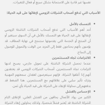
نفسها غير قادرة على الاستجابة بشكل سريع أو فعال للتغيرات.
الأسباب التي تدفع أصحاب الشركات الزومبي لإبقائها على قيد الحياة:
التمسك بالأمل
أحد أهم الأسباب التي تدفع أصحاب الشركات الناشئة الزومبي
لإبقائها على قيد الحياة هو التمسك بالأمل في أن السوق سيتغير أو
أن المنتج أو الخدمة التي يقدمونها ستنجح في نهاية المطاف. قد
يؤمنون بأنهم يحتاجون فقط إلى المزيد من الوقت والتمويل للوصول
إلى النجاح.
الالتزامات تجاه المستثمرين
عندما تحصل الشركة الناشئة على تمويل خارجي، يصبح لديها
التزامات تجاه المستثمرين. أصحاب الشركات الزومبي قد يعتقدون
أنهم إذا أغلقوا الشركة، فإنهم سيتعرضون لفقدان سمعتهم المهنية
وترك تأثير سلبي على علاقاتهم مع المستثمرين. هذا الضغط قد
يدفعهم إلى محاولة الإبقاء على الشركة على قيد الحياة بأي ثمن.
الإحساس بالفشل
الكثير من رواد الأعمال يخافون من الفشل العلني. الإغلاق التام
للشركة الناشئة قد يُعتبر فشلاً شخصيًا، ولذلك يحاولون إبقاء الشركة